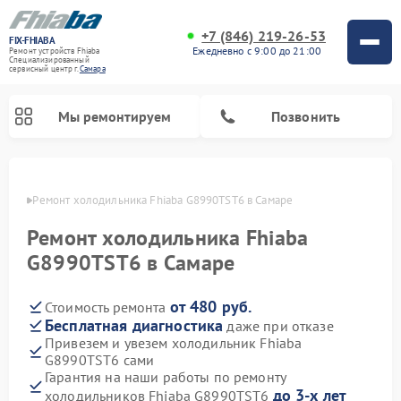
+7 (846) 219-26-53
FIX-FHIABA
Ежедневно с 9:00 до 21:00
Ремонт устройств Fhiaba
Специализированный
cервисный центр г.
Самара
Мы ремонтируем
Позвонить
амаре
Ремонт холодильника Fhiaba G8990TST6 в Самаре
Ремонт холодильника Fhiaba
G8990TST6 в Самаре
от 480 руб.
Стоимость ремонта
Бесплатная диагностика
даже при отказе
Привезем и увезем холодильник Fhiaba
G8990TST6 сами
Гарантия на наши работы по ремонту
до 3-х лет
холодильников Fhiaba G8990TST6