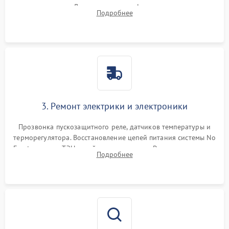
течеискателем. Демонтаж старого фильтра-осушителя и
Подробнее
продувка капиллярной трубки для устранения засоров.
3. Ремонт электрики и электроники
Прозвонка пускозащитного реле, датчиков температуры и
терморегулятора. Восстановление цепей питания системы No
Frost, включая ТЭН оттайки и вентилятор. Ремонт или замена
Подробнее
платы управления при сбоях алгоритмов.