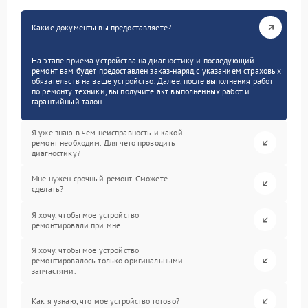
Какие документы вы предоставляете?
На этапе приема устройства на диагностику и последующий
ремонт вам будет предоставлен заказ-наряд с указанием страховых
обязательств на ваше устройство. Далее, после выполнения работ
по ремонту техники, вы получите акт выполненных работ и
гарантийный талон.
Я уже знаю в чем неисправность и какой
ремонт необходим. Для чего проводить
диагностику?
Мне нужен срочный ремонт. Сможете
сделать?
Я хочу, чтобы мое устройство
ремонтировали при мне.
Я хочу, чтобы мое устройство
ремонтировалось только оригинальными
запчастями.
Как я узнаю, что мое устройство готово?