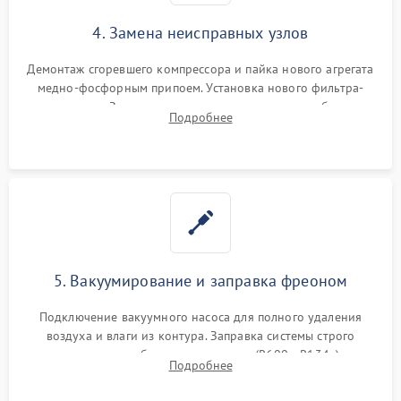
4. Замена неисправных узлов
Демонтаж сгоревшего компрессора и пайка нового агрегата
медно-фосфорным припоем. Установка нового фильтра-
осушителя. Замена изношенных вентиляторов обдува,
Подробнее
сломанных заслонок или поврежденных дверных петель.
5. Вакуумирование и заправка фреоном
Подключение вакуумного насоса для полного удаления
воздуха и влаги из контура. Заправка системы строго
дозированным объемом хладагента (R600a, R134a) по
Подробнее
электронным весам. Контроль рабочего давления в системе.