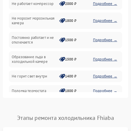
Не работает компрессор
2000 ₽
Подробнее →
Электропитание
Не морозит морозильная
Дренаж
1800 ₽
Подробнее →
камера
Оттайка
Постоянно работает и не
1500 ₽
Подробнее →
отключается
Программное обеспечение
Образование льда в
1500 ₽
Подробнее →
холодильной камере
Не горит свет внутри
1400 ₽
Подробнее →
Поломка термостата
1800 ₽
Подробнее →
Не работает вентилятор
1800 ₽
Подробнее →
Этапы ремонта холодильника Fhiaba
Поломка системы No Frost
2600 ₽
Подробнее →