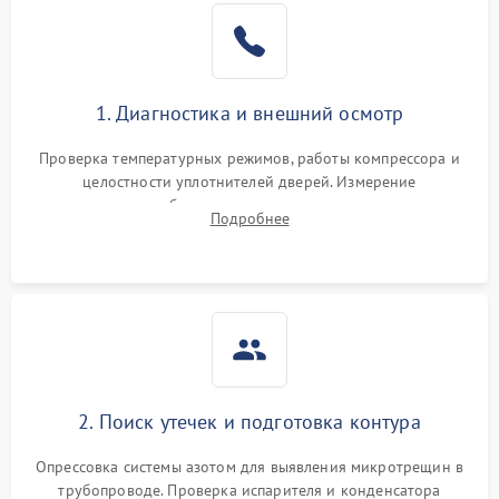
Образование конденсата
1800 ₽
Подробнее →
на стенках
Сбой в работе инвертора
2100 ₽
Подробнее →
1. Диагностика и внешний осмотр
Запах горелого при
2000 ₽
Подробнее →
Проверка температурных режимов, работы компрессора и
работе
целостности уплотнителей дверей. Измерение
сопротивления обмоток мотора, проверка термостата и
Не включается
Подробнее
1000 ₽
Подробнее →
считывание кодов ошибок с электронного дисплея.
холодильник
Проблемы с системой
автоматической
1800 ₽
Подробнее →
разморозки
2. Поиск утечек и подготовка контура
Опрессовка системы азотом для выявления микротрещин в
трубопроводе. Проверка испарителя и конденсатора