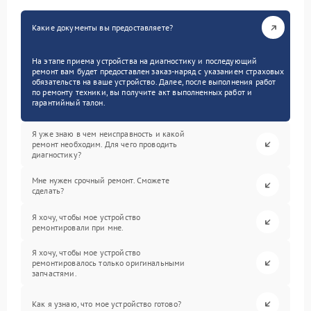
Какие документы вы предоставляете?
На этапе приема устройства на диагностику и последующий
ремонт вам будет предоставлен заказ-наряд с указанием страховых
обязательств на ваше устройство. Далее, после выполнения работ
по ремонту техники, вы получите акт выполненных работ и
гарантийный талон.
Я уже знаю в чем неисправность и какой
ремонт необходим. Для чего проводить
диагностику?
Мне нужен срочный ремонт. Сможете
сделать?
Я хочу, чтобы мое устройство
ремонтировали при мне.
Я хочу, чтобы мое устройство
ремонтировалось только оригинальными
запчастями.
Как я узнаю, что мое устройство готово?