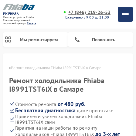
+7 (846) 219-26-53
FIX-FHIABA
Ежедневно с 9:00 до 21:00
Ремонт устройств Fhiaba
Специализированный
cервисный центр г.
Самара
Мы ремонтируем
Позвонить
амаре
Ремонт холодильника Fhiaba I8991TST6iX в Самаре
Ремонт холодильника Fhiaba
I8991TST6iX в Самаре
от 480 руб.
Стоимость ремонта
Бесплатная диагностика
даже при отказе
Привезем и увезем холодильник Fhiaba
I8991TST6iX сами
Гарантия на наши работы по ремонту
до 3-х лет
холодильников Fhiaba I8991TST6iX