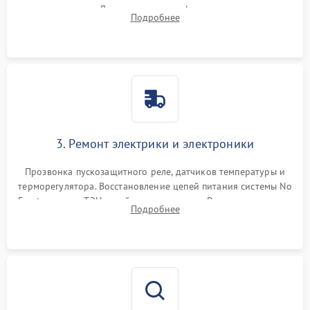
течеискателем. Демонтаж старого фильтра-осушителя и
Подробнее
продувка капиллярной трубки для устранения засоров.
3. Ремонт электрики и электроники
Прозвонка пускозащитного реле, датчиков температуры и
терморегулятора. Восстановление цепей питания системы No
Frost, включая ТЭН оттайки и вентилятор. Ремонт или замена
Подробнее
платы управления при сбоях алгоритмов.