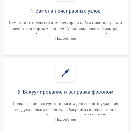
4. Замена неисправных узлов
Демонтаж сгоревшего компрессора и пайка нового агрегата
медно-фосфорным припоем. Установка нового фильтра-
осушителя. Замена изношенных вентиляторов обдува,
Подробнее
сломанных заслонок или поврежденных дверных петель.
5. Вакуумирование и заправка фреоном
Подключение вакуумного насоса для полного удаления
воздуха и влаги из контура. Заправка системы строго
дозированным объемом хладагента (R600a, R134a) по
Подробнее
электронным весам. Контроль рабочего давления в системе.