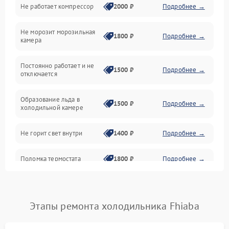
Не работает компрессор
2000 ₽
Подробнее →
Электропитание
Не морозит морозильная
Дренаж
1800 ₽
Подробнее →
камера
Оттайка
Постоянно работает и не
1500 ₽
Подробнее →
отключается
Программное обеспечение
Образование льда в
1500 ₽
Подробнее →
холодильной камере
Не горит свет внутри
1400 ₽
Подробнее →
Поломка термостата
1800 ₽
Подробнее →
Не работает вентилятор
1800 ₽
Подробнее →
Этапы ремонта холодильника Fhiaba
Поломка системы No Frost
2600 ₽
Подробнее →