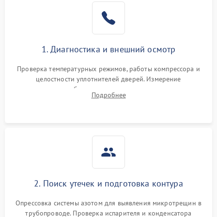
Образование конденсата
1800 ₽
Подробнее →
на стенках
Сбой в работе инвертора
2100 ₽
Подробнее →
1. Диагностика и внешний осмотр
Запах горелого при
2000 ₽
Подробнее →
Проверка температурных режимов, работы компрессора и
работе
целостности уплотнителей дверей. Измерение
сопротивления обмоток мотора, проверка термостата и
Не включается
Подробнее
1000 ₽
Подробнее →
считывание кодов ошибок с электронного дисплея.
холодильник
Проблемы с системой
автоматической
1800 ₽
Подробнее →
разморозки
2. Поиск утечек и подготовка контура
Опрессовка системы азотом для выявления микротрещин в
трубопроводе. Проверка испарителя и конденсатора