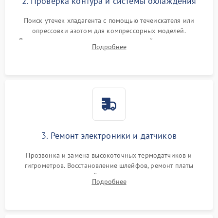
2. Проверка контура и системы охлаждения
Поиск утечек хладагента с помощью течеискателя или
опрессовки азотом для компрессорных моделей.
Диагностика термоэлектрических модулей, радиаторов и
Подробнее
кулеров на предмет перегрева или выхода из строя.
3. Ремонт электроники и датчиков
Прозвонка и замена высокоточных термодатчиков и
гигрометров. Восстановление шлейфов, ремонт платы
управления, отвечающей за поддержание микроклимата.
Подробнее
Проверка систем защиты от УФ-излучения и подсветки.