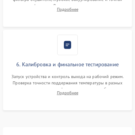
заправка фреоном. Для термоэлектрических — замена
Подробнее
термопасты и герметизация охлаждающего блока.
6. Калибровка и финальное тестирование
Запуск устройства и контроль выхода на рабочий режим.
Проверка точности поддержания температуры в разных
климатических зонах шкафа, оценка уровня стабильности
Подробнее
влажности и полного отсутствия вибраций корпуса.