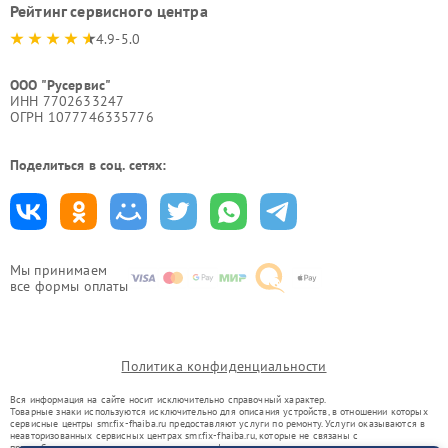
Рейтинг сервисного центра
4.9-5.0
ООО "Русервис"
ИНН 7702633247
ОГРН 1077746335776
Поделиться в соц. сетях:
Мы принимаем
все формы оплаты
Политика конфиденциальности
Вся информация на сайте носит исключительно справочный характер.
Товарные знаки используются исключительно для описания устройств, в отношении которых
сервисные центры smr.fix-fhaiba.ru предоставляют услуги по ремонту. Услуги оказываются в
неавторизованных сервисных центрах smr.fix-fhaiba.ru, которые не связаны с
правообладателями товарных знаков или их официальными представителями.