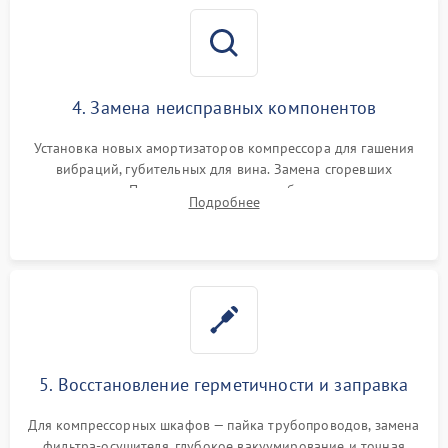
4. Замена неисправных компонентов
Установка новых амортизаторов компрессора для гашения
вибраций, губительных для вина. Замена сгоревших
элементов Пельтье, вентиляторов обдува, угольных
Подробнее
фильтров или поврежденных уплотнителей дверцы.
5. Восстановление герметичности и заправка
Для компрессорных шкафов — пайка трубопроводов, замена
фильтра-осушителя, глубокое вакуумирование и точная